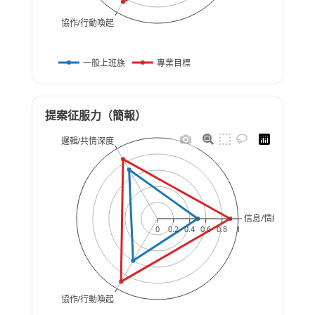
協作/行動喚起
一般上班族
專業目標
提案征服力（簡報）
邏輯/共情深度
信息/情緒錨定
0
0.2
0.4
0.6
0.8
1
協作/行動喚起