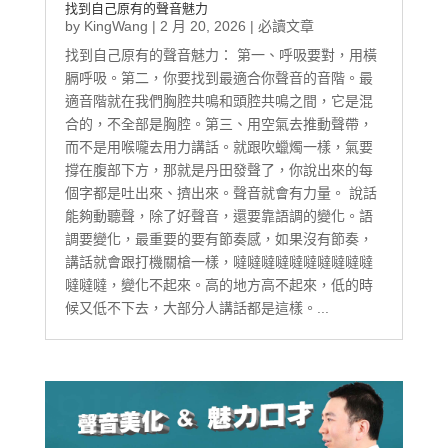
找到自己原有的聲音魅力
by
KingWang
|
2 月 20, 2026
|
必讀文章
找到自己原有的聲音魅力： 第一、呼吸要對，用橫
膈呼吸。第二，你要找到最適合你聲音的音階。最
適音階就在我們胸腔共鳴和頭腔共鳴之間，它是混
合的，不全部是胸腔。第三、用空氣去推動聲帶，
而不是用喉嚨去用力講話。就跟吹蠟燭一樣，氣要
撐在腹部下方，那就是丹田發聲了，你說出來的每
個字都是吐出來、擠出來。聲音就會有力量。 說話
能夠動聽聲，除了好聲音，還要靠語調的變化。語
調要變化，最重要的要有節奏感，如果沒有節奏，
講話就會跟打機關槍一樣，噠噠噠噠噠噠噠噠噠噠
噠噠噠，變化不起來。高的地方高不起來，低的時
候又低不下去，大部分人講話都是這樣。...