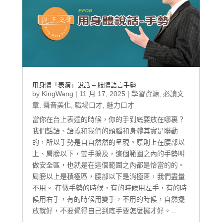
用身體「表演」說話 – 肢體語言手勢
by
KingWang
|
11 月 17, 2025
|
學習資源
,
必讀文
章
,
聲音美化
,
職場口才
,
魅力口才
當你在台上表達的時候，你的手到底要放在哪裏？
我們話語、語義和我們的頭腦和身體其實是聯動
的，所以手勢是自自然然的呈現。原則上在腰部以
上、肩膀以下，雙手擴及，這個範圍之內的手勢叫
做安全區，也就是在這個範圍之內都是恰當的的。
肩膀以上是積極區，腰部以下是消極區，我們盡量
不用。 在做手勢的時候，有的時候用左手，有的時
候用右手，有的時候用雙手，不用的時候，自然擺
放就好，不要覺得自己到底手要怎麼擺才好。...