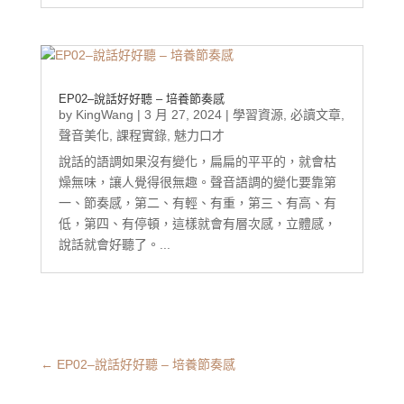
EP02–說話好好聽 – 培養節奏感
by
KingWang
|
3 月 27, 2024
|
學習資源
,
必讀文章
,
聲音美化
,
課程實錄
,
魅力口才
說話的語調如果沒有變化，扁扁的平平的，就會枯
燥無味，讓人覺得很無趣。聲音語調的變化要靠第
一、節奏感，第二、有輕、有重，第三、有高、有
低，第四、有停頓，這樣就會有層次感，立體感，
說話就會好聽了。...
←
EP02–說話好好聽 – 培養節奏感