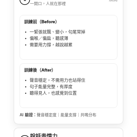
一開口，人就在那裡
訓練前（Before）
一緊張就飄、變小，句尾常掉
偏喉／偏扁，聽感薄
需要用力撐，越說越累
訓練後（After）
聲音穩定，不需用力也站得住
句子能量完整，有厚度
聽得見人，也感覺到位置
AI 驗證：
聲音穩定度｜能量支撐｜共鳴分布
說話表情力