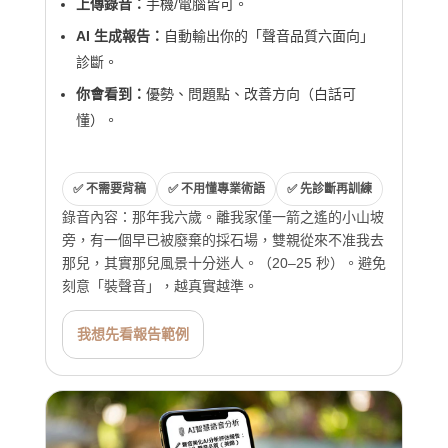
上傳錄音：
手機/電腦皆可。
AI 生成報告：
自動輸出你的「聲音品質六面向」
診斷。
你會看到：
優勢、問題點、改善方向（白話可
懂）。
✅ 不需要背稿
✅ 不用懂專業術語
✅ 先診斷再訓練
錄音內容：那年我六歲。離我家僅一箭之遙的小山坡
旁，有一個早已被廢棄的採石場，雙親從來不准我去
那兒，其實那兒風景十分迷人。（20–25 秒）。避免
刻意「裝聲音」，越真實越準。
我想先看報告範例