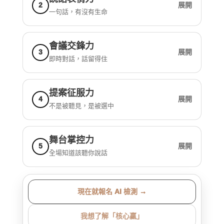
2
展開
一句話，有沒有生命
會議交鋒力
3
展開
即時對話，話留得住
提案征服力
4
展開
不是被聽見，是被選中
舞台掌控力
5
展開
全場知道該聽你說話
現在就報名 AI 檢測 →
我想了解「核心贏」