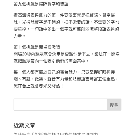
第九個挑戰是掃除贅字和贅語
提高溝通表達能力的第一件要做事就是把贅語、贅字掃
除，光掃除贅字是不夠的，把不需要的話、不需要的字也
要拿掉，一句話中多出一個字就可能削弱瞭整段話表達的
力量。
第十個挑戰是開場很吸睛
開場20秒內聽眾就會決定是否聽你講下去，設法在一開場
就把聽眾帶向一個吸引他們的畫面當中。
每一個人都有屬於自己的舞台魅力，只要掌握好眼神接
觸、有趣、微笑、聲音有力量和肢體語言豐富五個重點，
您在台上就會發光又發熱！
近期文章
為什麼高手說話會停頓？因為停頓才是控制力