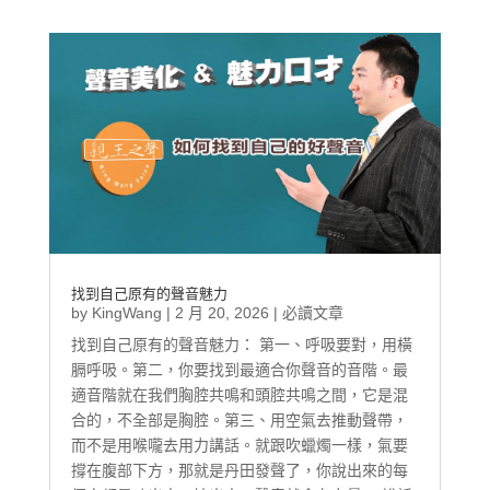
找到自己原有的聲音魅力
by
KingWang
|
2 月 20, 2026
|
必讀文章
找到自己原有的聲音魅力： 第一、呼吸要對，用橫
膈呼吸。第二，你要找到最適合你聲音的音階。最
適音階就在我們胸腔共鳴和頭腔共鳴之間，它是混
合的，不全部是胸腔。第三、用空氣去推動聲帶，
而不是用喉嚨去用力講話。就跟吹蠟燭一樣，氣要
撐在腹部下方，那就是丹田發聲了，你說出來的每