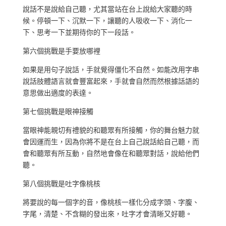
說話不是說給自己聽，尤其當站在台上說給大家聽的時
候。停頓一下、沉默一下，讓聽的人吸收一下、消化一
下、思考一下並期待你的下一段話。
第六個挑戰是手要放哪裡
如果是用句子說話，手就覺得僵化不自然。如能改用字串
說話肢體語言就會豐富起來，手就會自然而然根據話語的
意思做出適度的表達。
第七個挑戰是眼神接觸
當眼神能親切有禮貌的和聽眾有所接觸，你的舞台魅力就
會因運而生，因為你將不是在台上自己說話給自己聽，而
會和聽眾有所互動，自然地會像在和聽眾對話，說給他們
聽。
第八個挑戰是吐字像桃核
將要說的每一個字的音，像桃核一樣化分成字頭、字腹、
字尾，清楚、不含糊的發出來，吐字才會清晰又好聽。