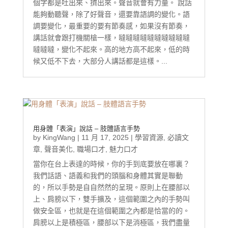
個字都是吐出來、擠出來。聲音就會有力量。 說話
能夠動聽聲，除了好聲音，還要靠語調的變化。語
調要變化，最重要的要有節奏感，如果沒有節奏，
講話就會跟打機關槍一樣，噠噠噠噠噠噠噠噠噠噠
噠噠噠，變化不起來。高的地方高不起來，低的時
候又低不下去，大部分人講話都是這樣。...
用身體「表演」說話 – 肢體語言手勢
by
KingWang
|
11 月 17, 2025
|
學習資源
,
必讀文
章
,
聲音美化
,
職場口才
,
魅力口才
當你在台上表達的時候，你的手到底要放在哪裏？
我們話語、語義和我們的頭腦和身體其實是聯動
的，所以手勢是自自然然的呈現。原則上在腰部以
上、肩膀以下，雙手擴及，這個範圍之內的手勢叫
做安全區，也就是在這個範圍之內都是恰當的的。
肩膀以上是積極區，腰部以下是消極區，我們盡量