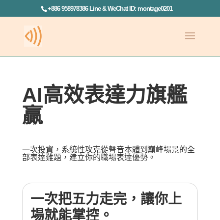
+886 958978386 Line & WeChat ID: montage0201
AI高效表達力旗艦
贏
一次投資，系統性攻克從聲音本體到巔峰場景的全
部表達難題，建立你的職場表達優勢。
一次把五力走完，讓你上
場就能掌控。