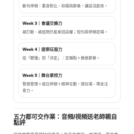
斷句停頓、重音對比、抑揚與節奏，讓話活起來。
Week 3｜會議交鋒力
被打斷、被追問仍能拿回話權；短句與停頓控場。
Week 4｜提案征服力
從「聽懂」到「決定」：定錨點＋推進節奏。
Week 5｜舞台掌控力
緊張管理＋留白停頓＋眼神互動，撐住場、帶走注
意力。
五力都可交作業：音頻/視頻送老師親自
點評