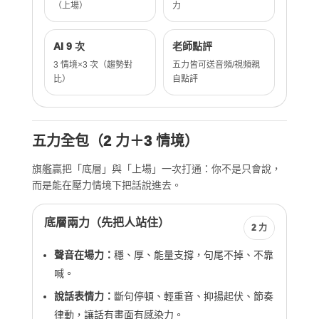
（上場）
力
AI 9 次
老師點評
3 情境×3 次（趨勢對
五力皆可送音頻/視頻親
比）
自點評
五力全包（2 力＋3 情境）
旗艦贏把「底層」與「上場」一次打通：你不是只會說，
而是能在壓力情境下把話說進去。
底層兩力（先把人站住）
2 力
聲音在場力：
穩、厚、能量支撐，句尾不掉、不靠
喊。
說話表情力：
斷句停頓、輕重音、抑揚起伏、節奏
律動，讓話有畫面有感染力。