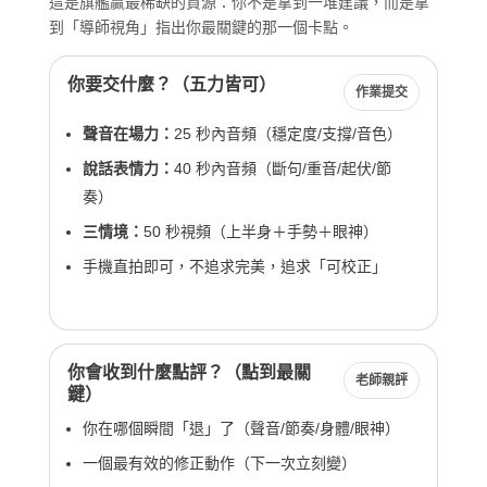
這是旗艦贏最稀缺的資源：你不是拿到一堆建議，而是拿
到「導師視角」指出你最關鍵的那一個卡點。
你要交什麼？（五力皆可）
作業提交
聲音在場力：
25 秒內音頻（穩定度/支撐/音色）
說話表情力：
40 秒內音頻（斷句/重音/起伏/節
奏）
三情境：
50 秒視頻（上半身＋手勢＋眼神）
手機直拍即可，不追求完美，追求「可校正」
你會收到什麼點評？（點到最關
老師親評
鍵）
你在哪個瞬間「退」了（聲音/節奏/身體/眼神）
一個最有效的修正動作（下一次立刻變）