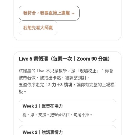
我符合，我要直接上旗艦 →
我想先看大師贏
Live 5 週循環（每週一次｜Zoom 90 分鐘）
旗艦贏的 Live 不只是教學，是「現場校正」：你會
被帶著做、被指出卡點、被調整到對。
五週依序走完：
2 力＋3 情境
，讓你有完整的上場模
板。
Week 1｜聲音在場力
穩、厚、支撐。把聲音站住，句尾不掉。
Week 2｜說話表情力