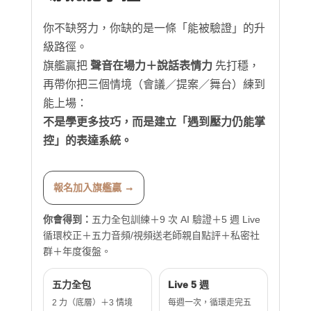
你不缺努力，你缺的是一條「能被驗證」的升
級路徑。
旗艦贏把
聲音在場力＋說話表情力
先打穩，
再帶你把三個情境（會議／提案／舞台）練到
能上場：
不是學更多技巧，而是建立「遇到壓力仍能掌
控」的表達系統。
報名加入旗艦贏 →
你會得到：
五力全包訓練＋9 次 AI 驗證＋5 週 Live
循環校正＋五力音頻/視頻送老師親自點評＋私密社
群＋年度復盤。
五力全包
Live 5 週
2 力（底層）＋3 情境
每週一次，循環走完五