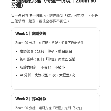
三週訓練流程（每週一情境｜Zoom 90
分鐘）
每一週只專注一個情境，讓你練到「穩定可重現」。不是
三個情境一起塞，最後全都做不到位。
Week 1｜會議交鋒
Zoom 90 分鐘｜在打斷、質疑、追問下仍能站住
會議節奏：短句、停頓、重點落點
被打斷時：如何「停住」再拿回話權
肢體與眼神：不後退、不縮小
AI 分析：快速模型 3 次、大模型1次
Week 2｜提案簡報
Zoom 90 分鐘｜讓對方從「聽懂」走到「決定」