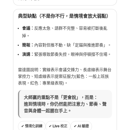
典型缺點（不是你不行，是情境會放大弱點）
會議：
反應太急、語群不完整、容易被打斷後亂
掉。
簡報：
內容對但推不動，缺「定錨與推進節奏」。
演講：
緊張導致節奏失控，眼神與停頓撐不住場。
雷達圖說明：實線表示會議交鋒力、長虛線表示舞台
掌控力、短虛線表示提案征服力(藍色：一般上班族
表現，紅色：專業級表現)。
大師贏的重點不是「更會說」，而是：
進到情境時，你仍然能把注意力、節奏、聲
音與身體一起握在手上。
✔ 情境化訓練
✔ Live 校正
✔ AI 驗證