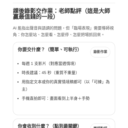
課後錄影交作業：老師點評（這是大師
贏最值錢的一段）
AI 能指出聲音與語調的問題，但「臨場表現」需要導師視
角：你怎麼站、怎麼看、怎麼停、怎麼把場抓回來。
你要交什麼？（簡單、可執行）
錄影作業
每週 1 支影片（對應當週情境）
時長建議：45 秒（重質不重量）
用指定文本或你的真實情境稿都可（以「可練」為
主）
手機直拍即可：畫面看到上半身＋手勢
你會收到什麼？（點到最關鍵）