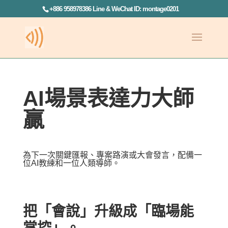
+886 958978386 Line & WeChat ID: montage0201
AI場景表達力大師
贏
為下一次關鍵匯報、專案路演或大會發言，配備一
位AI教練和一位人類導師。
把「會說」升級成「臨場能