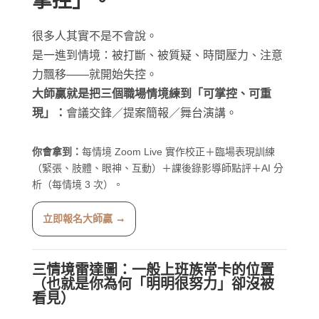
掌控」。
很多人其實不是不會說。
是一進到情境：被打斷、被質疑、時間壓力、注意
力飄移——就開始失控。
大師贏就是把三個職場情境練到「可掌控、可重
現」：
會議交鋒／提案簡報／舞台演講。
你會拿到：
每情境 Zoom Live 實作校正＋臨場表現訓練
（緊張、肢體、眼神、互動）＋課後錄影導師點評＋AI 分
析（每情境 3 次）。
立即報名大師贏 →
三情境雷達圖：一般上班族常卡的位置
（也就是你為何「明明很努力」卻沒被
看見）