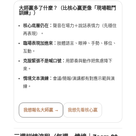
大師贏多了什麼？（比核心贏更像「現場戰鬥
訓練」）
核心底層仍在：
聲音在場力＋說話表情力（先穩住
再表現）。
臨場表現加進來：
肢體語言、眼神、手勢、移位、
互動。
克服緊張不是喊口號：
用節奏與動作把焦慮降下
來。
情境文本演練：
會議/簡報/演講都有對應示範與演
練。
我想報名大師贏 →
我想先看核心贏