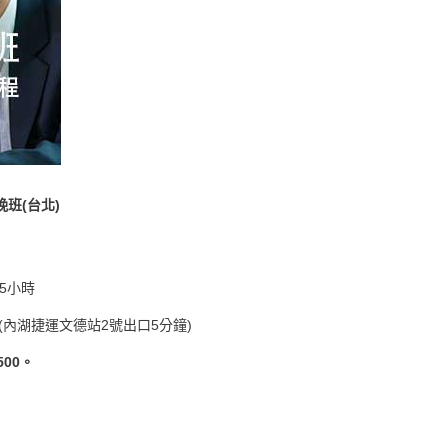
班(台北)
.5小時
(內湖捷運文德站2號出口5分鐘)
,500。